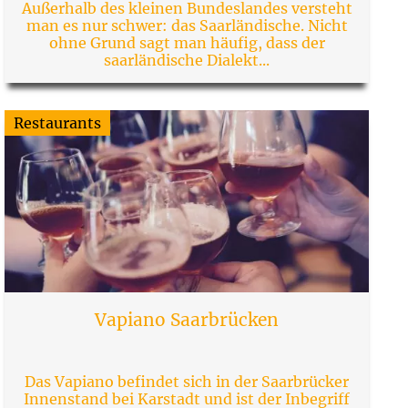
Außerhalb des kleinen Bundeslandes versteht
man es nur schwer: das Saarländische. Nicht
ohne Grund sagt man häufig, dass der
saarländische Dialekt...
Restaurants
Vapiano Saarbrücken
Das Vapiano befindet sich in der Saarbrücker
Innenstand bei Karstadt und ist der Inbegriff