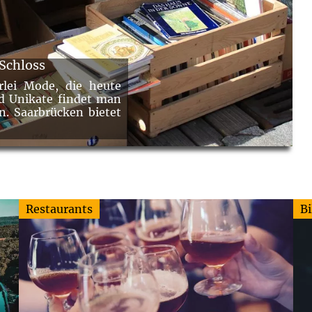
Schloss
rlei Mode, die heute
nd Unikate findet man
n. Saarbrücken bietet
Restaurants
Bi