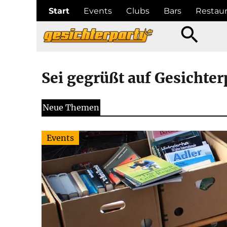
Start
Events
Clubs
Bars
Restaur
search
Sei gegrüßt auf Gesichter
Neue Themen
Events