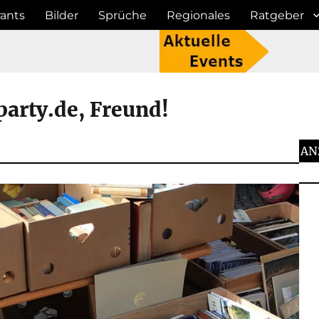
ants
Bilder
Sprüche
Regionales
Ratgeber
party.de, Freund!
AN