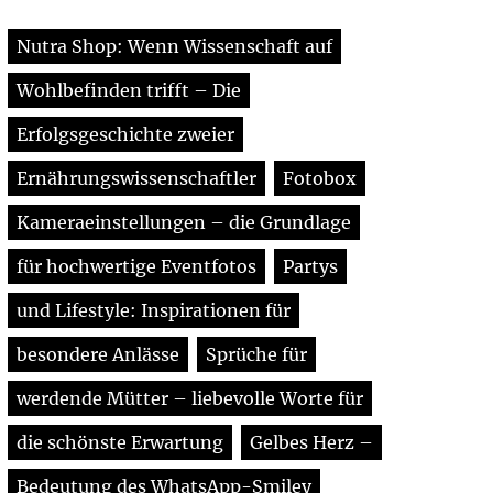
Nutra Shop: Wenn Wissenschaft auf
Wohlbefinden trifft – Die
Erfolgsgeschichte zweier
Ernährungswissenschaftler
Fotobox
Kameraeinstellungen – die Grundlage
für hochwertige Eventfotos
Partys
und Lifestyle: Inspirationen für
besondere Anlässe
Sprüche für
werdende Mütter – liebevolle Worte für
die schönste Erwartung
Gelbes Herz –
Bedeutung des WhatsApp-Smiley