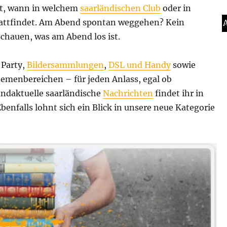
cht, wann in welchem
saarländischen Club
oder in
tattfindet. Am Abend spontan weggehen? Kein
schauen, was am Abend los ist.
 Party,
Bildersammlungen
,
DSL und Handy
sowie
emenbereichen – für jeden Anlass, egal ob
andaktuelle saarländische
Nachrichten
findet ihr in
enfalls lohnt sich ein Blick in unsere neue Kategorie